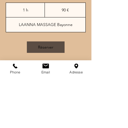
90
euros
1 h
1
90 €
LAANNA MASSAGE Bayonne
Réserver
Phone
Email
Adresse
Coordonnées
10 Avenue Louise Darracq, 64100 Bayonne,
France
06 28 22 95 55
laannamassage.bayonne@gmail.com