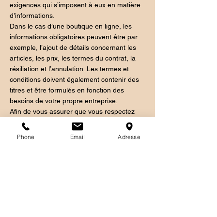
exigences qui s’imposent à eux en matière
d’informations.
Dans le cas d’une boutique en ligne, les
informations obligatoires peuvent être par
exemple, l’ajout de détails concernant les
articles, les prix, les termes du contrat, la
résiliation et l’annulation. Les termes et
conditions doivent également contenir des
titres et être formulés en fonction des
besoins de votre propre entreprise.
Afin de vous assurer que vous respectez
pleinement vos obligations légales, nous
vous conseillons vivement de demander
Phone
Email
Adresse
conseil à un professionnel afin de mieux
comprendre quelles sont les exigences qui
vous concernent spécifiquement.
Cliquez ici
pour obtenir des informations
plus détaillées sur la création de vos termes
et conditions.